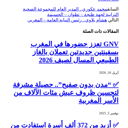
السابق
محمد عكوري.. المدير العام للمجموعة الصحية
الترابية لجهة طنجة – تطوان – الحسيمة
التالي
هشام بلاوي.. رئيس النيابة العامة – المغربي
المقالات
ذات الصلة
GNV تعزز حضورها في المغرب
بسفينتين جديدتين تعملان بالغاز
الطبيعي المسال لصيف 2026
أبريل 16, 2026
✅ “مدن بدون صفيح”.. حصيلة مشرفة
لتحسين ظروف عيش مئات الآلاف من
الأسر المغربية
نوفمبر 5, 2025
✅ أزيد من 372 ألف أسرة استفادت من