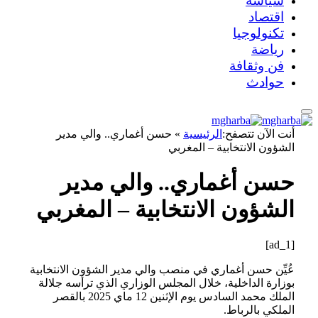
سياسة
اقتصاد
تكنولوجيا
رياضة
فن وثقافة
حوادث
أنت الآن تتصفح:
الرئيسية
»
حسن أغماري.. والي مدير
الشؤون الانتخابية – المغربي
حسن أغماري.. والي مدير
الشؤون الانتخابية – المغربي
[ad_1]
عُيِّن حسن أغماري في منصب والي مدير الشؤون الانتخابية
بوزارة الداخلية، خلال المجلس الوزاري الذي ترأسه جلالة
الملك محمد السادس يوم الإثنين 12 ماي 2025 بالقصر
الملكي بالرباط.