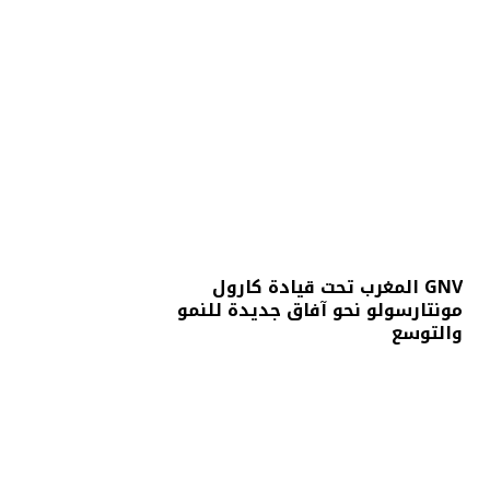
GNV المغرب تحت قيادة كارول
مونتارسولو نحو آفاق جديدة للنمو
والتوسع