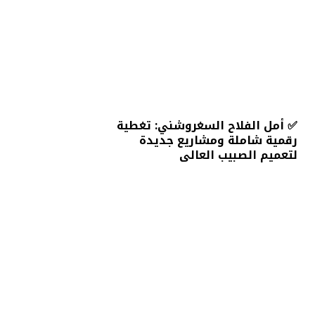
✅ أمل الفلاح السغروشني: تغطية
رقمية شاملة ومشاريع جديدة
لتعميم الصبيب العالي