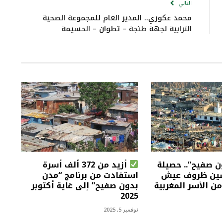
التالي
محمد عكوري.. المدير العام للمجموعة الصحية
الترابية لجهة طنجة – تطوان – الحسيمة
 صفيح”.. حصيلة
أزيد من 372 ألف أسرة
ين ظروف عيش
استفادت من برنامج “مدن
من الأسر المغربية
بدون صفيح” إلى غاية أكتوبر
2025
نوفمبر 5, 2025