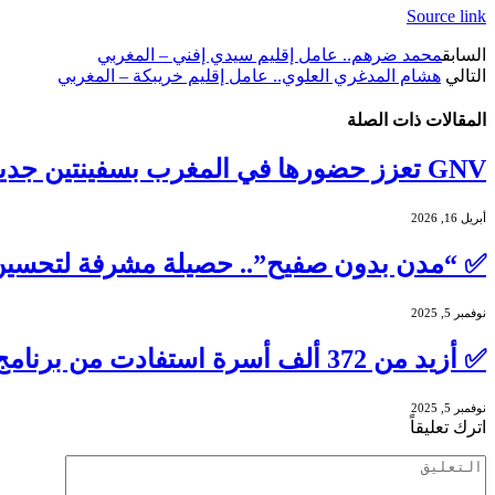
Source link
السابق
محمد ضرهم.. عامل إقليم سيدي إفني – المغربي
التالي
هشام المدغري العلوي.. عامل إقليم خريبكة – المغربي
المقالات
ذات الصلة
GNV تعزز حضورها في المغرب بسفينتين جديدتين تعملان بالغاز الطبيعي المسال لصيف 2026
أبريل 16, 2026
✅ “مدن بدون صفيح”.. حصيلة مشرفة لتحسين 
نوفمبر 5, 2025
✅ أزيد من 372 ألف أسرة استفادت من برنامج “مدن بدون صفيح” إلى غاية أكتوبر 2025
نوفمبر 5, 2025
اترك تعليقاً