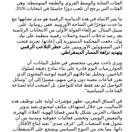
الفئات الشابة والوسط القروي والطبقة المتوسطة، وهي
الفئات التي يرجح أن تلعب دورًا حاسمًا في انتخابات 2026.
ما يثير الانتباه في هذه الدينامية الرقمية هو مدى تشابهها مع
ما حدث مؤخرًا في الساحة الأوروبية. ففي رومانيا، على
سبيل المثال، تم إلغاء الجولة الأولى من الانتخابات الرئاسية
بعد رصد تدخلات أجنبية وحملات رقمية منظمة على تيك
توك، دفعت المحكمة الدستورية إلى إعادتها. تجربة فتحت
أعين المسؤولين الأوروبيين على
خطر التلاعب الرقمي
وتهديد نزاهة المسار الديمقراطي
.
ويرى باحث مغربي متخصص في تحليل البيانات، أن
الخوارزميات اليوم قادرة على بناء نماذج دقيقة لسلوك
الناخبين، وتحليل تفاعلاتهم الرقمية لتوجيه المحتوى الذي
يعزز قناعات معينة دون وعي منهم، مشيرًا إلى أن “وسائل
التواصل لم تعد فقط قناة للتواصل، بل أصبحت أداة لصناعة
القناعات السياسية”.
في السياق المغربي، تظهر مؤشرات أولية على توظيف هذه
الأساليب، من خلال استهداف مكثف لمحتوى يعيد تدوير
الخطاب الحزبي بشكل يلامس قضايا الهوية، الغلاء، الهجرة،
والمعيش اليومي. وتخشى فعاليات حقوقية ومدنية من أن
تتحول هذه المنصات إلى “غرف صدى” تعيد إنتاج الأفكار
ذاتها، مما يحد من التنوع السياسي ويشجع على الاستقطاب.