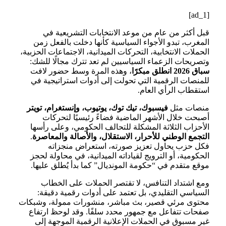
[ad_1]
قبل أكثر من عام من موعد الانتخابات التشريعية في
المغرب، تبدو الأجواء السياسية كأنها دخلت بالفعل زمن
الحملات الانتخابية، التحركات الميدانية، الاجتماعات الحزبية،
وتصريحات الزعماء السياسيين لم تعد تترك مجالًا للشك:
سباق 2026 انطلق مبكرًا
، وهذه المرة وسط حضور لافت
للمنصات الرقمية التي تحولت إلى أدوات استراتيجية في
استقطاب الرأي العام.
منصات مثل
فيسبوك، تيك توك، يوتيوب، وإنستغرام، تويتر
أصبحت خلال الأشهر الماضية فضاءً رئيسيًا لتحركات
الأحزاب الثلاثة المشكلة للتحالف الحكومي، وعلى رأسها
التجمع الوطني للأحرار، الاستقلال، والأصالة والمعاصرة
.
فكل حزب يحاول تعزيز صورته، استعراض منجزاته
الحكومية، أو الترويج لقياداته الميدانية، في محاولة لحجز
موقع متقدم في “حكومة المونديال” كما بدأ يُطلق عليها.
ومع اشتداد التنافس، لا تقتصر الحملات على الخطاب
السياسي التقليدي، بل تعتمد على أدوات رقمية دقيقة:
محتوى مرئي قصير، بث مباشر، منشورات ممولة، وشبكات
صفحات تتفاعل مع جمهور محدد سلفًا. وقد لوحظ ارتفاع
غير مسبوق في الحملات الإعلانية الرقمية الموجهة إلى