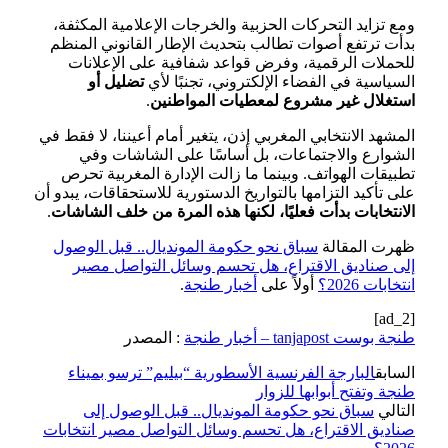
ومع تزايد التحركات الحزبية والخرجات الإعلامية المكثفة،
بدأت ترتفع أصوات تطالب بتحديث الإطار القانوني المنظم
للحملات الرقمية، وفرض قواعد شفافية على الإعلانات
السياسية في الفضاء الإلكتروني، تجنبًا لأي
تضليل أو
استغلال غير مشروع لمعطيات المواطنين
.
المشهد الانتخابي المغربي إذن، يتغير أمام أعيننا، لا فقط في
الشوارع والاجتماعات، بل أساسًا على الشاشات وفي
تطبيقات الهواتف. وبينما ما زالت الإدارة المغربية تحرص
على تأكيد التزامها بالتواريخ الدستورية للاستحقاقات، يبدو أن
الانتخابات بدأت فعليًا، لكنها هذه المرة من خلف الشاشات
.
ظهرت المقالة
سباق نحو حكومة المونديال.. قبل الوصول
إلى صناديق الاقتراع، هل تحسم وسائل التواصل مصير
انتخابات 2026؟
أولاً على
أخبار طنجة
.
[ad_2]
طنجة بوست tanjapost – أخبار طنجة
: المصدر
السابق
البارجة الفرنسية الأسطورية “بيليم” ترسو بميناء
طنجة وتفتح أبوابها للزوار
التالي
سباق نحو حكومة المونديال.. قبل الوصول إلى
صناديق الاقتراع، هل تحسم وسائل التواصل مصير انتخابات