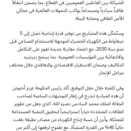
للشراكة بين الفاعلين العموميين في القطاع، بما يضمن انتقالاً
طاقياً سيادياً ومستداماً يواكب التحولات العالمية في مجالي
الأمن الطاقي وحماية البيئة.
وستُمكّن هذه المشاريع من توفير قدرة إنتاجية تصل إلى 5
جيغاواط من الكهرباء الخضراء الموجهة للاستخدام الصناعي قبل
متم سنة 2030، مع اعتماد مقاربة جديدة تقوم على التكامل
والالتقائية بين المؤسسات العمومية، بما يسمح بترشيد
التكاليف وضمان الاستقرار الاقتصادي والتعاقدي خلال مختلف
مراحل الإنجاز.
وفي كلمته خلال حفل التوقيع، أكد رئيس الحكومة عزيز أخنوش
أن هذه المبادرة تندرج في إطار التوجيهات السامية لصاحب
الجلالة الملك محمد السادس نصره الله، الذي جعل من تطوير
الطاقات المتجددة خياراً استراتيجياً لتحقيق التنمية المستدامة
للمملكة. وأبرز أن نسبة إنتاج الكهرباء من مصادر نظيفة بلغت
حالياً 46% من القدرة المنشأة، مع طموح لرفعها إلى أكثر من