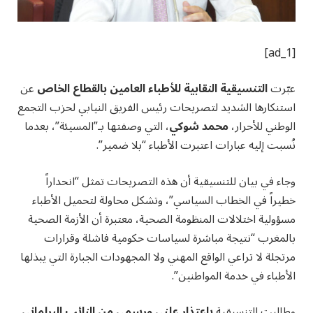
[ad_1]
عبّرت
التنسيقية النقابية للأطباء العامين بالقطاع الخاص
عن
استنكارها الشديد لتصريحات رئيس الفريق النيابي لحزب التجمع
الوطني للأحرار،
محمد شوكي
، التي وصفتها بـ”المسيئة”، بعدما
نُسبت إليه عبارات اعتبرت الأطباء “بلا ضمير”.
وجاء في بيان للتنسيقية أن هذه التصريحات تمثل “انحداراً
خطيراً في الخطاب السياسي”، وتشكل محاولة لتحميل الأطباء
مسؤولية اختلالات المنظومة الصحية، معتبرة أن الأزمة الصحية
بالمغرب “نتيجة مباشرة لسياسات حكومية فاشلة وقرارات
مرتجلة لا تراعي الواقع المهني ولا المجهودات الجبارة التي يبذلها
الأطباء في خدمة المواطنين”.
وطالبت التنسيقية
باعتذار علني ورسمي من النائب البرلماني