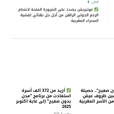
التالي
غوتيريش يشدد على الضرورة الملحة لاغتنام
الزخم الدولي الراهن من أجل حل نهائي لقضية
الصحراء المغربية
 صفيح”.. حصيلة
أزيد من 372 ألف أسرة
ين ظروف عيش
استفادت من برنامج “مدن
من الأسر المغربية
بدون صفيح” إلى غاية أكتوبر
2025
نوفمبر 5, 2025