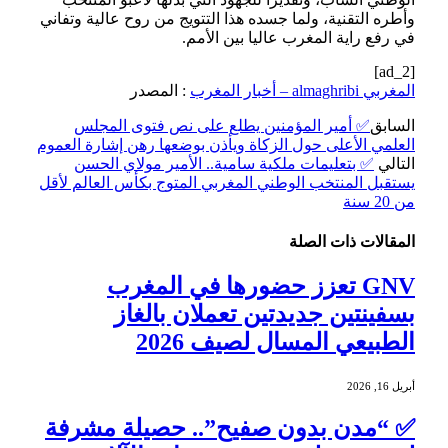
وأطره التقنية، ولما جسده هذا التتويج من روح عالية وتفاني
في رفع راية المغرب عاليا بين الأمم.
[ad_2]
المغربي almaghribi – أخبار المغرب
: المصدر
السابق
✅ أمير المؤمنين يطلع على نص فتوى المجلس
العلمي الأعلى حول الزكاة ويأذن بوضعها رهن إشارة العموم
التالي
✅ بتعليمات ملكية سامية.. الأمير مولاي الحسن
يستقبل المنتخب الوطني المغربي المتوج بكأس العالم لأقل
من 20 سنة
المقالات
ذات الصلة
GNV تعزز حضورها في المغرب
بسفينتين جديدتين تعملان بالغاز
الطبيعي المسال لصيف 2026
أبريل 16, 2026
✅ “مدن بدون صفيح”.. حصيلة مشرفة