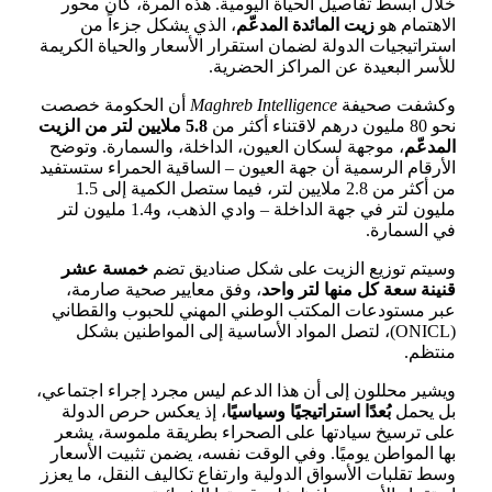
خلال أبسط تفاصيل الحياة اليومية. هذه المرة، كان محور
الاهتمام هو
زيت المائدة المدعّم
، الذي يشكل جزءاً من
استراتيجيات الدولة لضمان استقرار الأسعار والحياة الكريمة
للأسر البعيدة عن المراكز الحضرية.
وكشفت صحيفة
Maghreb Intelligence
أن الحكومة خصصت
نحو 80 مليون درهم لاقتناء أكثر من
5.8 ملايين لتر من الزيت
المدعّم
، موجهة لسكان العيون، الداخلة، والسمارة. وتوضح
الأرقام الرسمية أن جهة العيون – الساقية الحمراء ستستفيد
من أكثر من 2.8 ملايين لتر، فيما ستصل الكمية إلى 1.5
مليون لتر في جهة الداخلة – وادي الذهب، و1.4 مليون لتر
في السمارة.
وسيتم توزيع الزيت على شكل صناديق تضم
خمسة عشر
قنينة سعة كل منها لتر واحد
، وفق معايير صحية صارمة،
عبر مستودعات المكتب الوطني المهني للحبوب والقطاني
(ONICL)، لتصل المواد الأساسية إلى المواطنين بشكل
منتظم.
ويشير محللون إلى أن هذا الدعم ليس مجرد إجراء اجتماعي،
بل يحمل
بُعدًا استراتيجيًا وسياسيًا
، إذ يعكس حرص الدولة
على ترسيخ سيادتها على الصحراء بطريقة ملموسة، يشعر
بها المواطن يوميًا. وفي الوقت نفسه، يضمن تثبيت الأسعار
وسط تقلبات الأسواق الدولية وارتفاع تكاليف النقل، ما يعزز