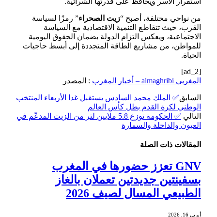
استقرار الأسر ويحافظ على قدرتها الشرائية.
من نواحي مختلفة، أصبح “
زيت الصحراء
” رمزًا لسياسة
القرب، حيث تتقاطع التنمية الاقتصادية مع السياسة
الاجتماعية، ويعكس التزام الدولة بضمان الحقوق اليومية
للمواطن، من مشاريع الطاقة المتجددة إلى أبسط حاجيات
الحياة.
[ad_2]
المغربي almaghribi – أخبار المغرب
: المصدر
السابق
✅ الملك محمد السادس يستقبل غدا الأربعاء المنتخب
الوطني لكرة القدم بطل كأس العالم
التالي
✅ الحكومة توزع 5.8 ملايين لتر من الزيت المدعّم في
العيون والداخلة والسمارة
المقالات
ذات الصلة
GNV تعزز حضورها في المغرب
بسفينتين جديدتين تعملان بالغاز
الطبيعي المسال لصيف 2026
أبريل 16, 2026