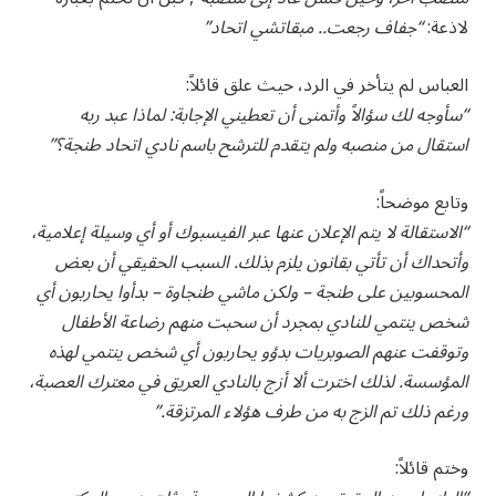
لاذعة:
“جفاف رجعت.. مبقاتشي اتحاد”
العباس لم يتأخر في الرد، حيث علق قائلاً:
“سأوجه لك سؤالاً وأتمنى أن تعطيني الإجابة: لماذا عبد ربه
استقال من منصبه ولم يتقدم للترشح باسم نادي اتحاد طنجة؟”
وتابع موضحاً:
“الاستقالة لا يتم الإعلان عنها عبر الفيسبوك أو أي وسيلة إعلامية،
وأتحداك أن تأتي بقانون يلزم بذلك. السبب الحقيقي أن بعض
المحسوبين على طنجة – ولكن ماشي طنجاوة – بدأوا يحاربون أي
شخص ينتمي للنادي بمجرد أن سحبت منهم رضاعة الأطفال
وتوقفت عنهم الصوبريات بدؤو يحاربون أي شخص ينتمي لهذه
المؤسسة. لذلك اخترت ألا أزج بالنادي العريق في معترك العصبة،
ورغم ذلك تم الزج به من طرف هؤلاء المرتزقة.”
وختم قائلاً: