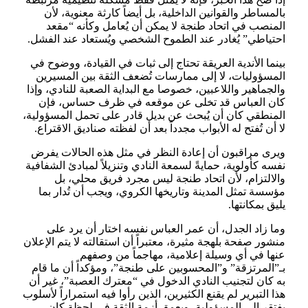
بالمساطر والقوانين الداخلية، بل أيضاً كارثة معنوية، لأن
المنصب في اتحاد طنجة لا يمكن أن يُعامل وكأنه “مقعد
احتياطي” يُغادر عند الطموح الشخصي ويُستعاد عند الفشل.
بينما الأندية العريقة تحتاج إلى ثبات في القيادة، ووضوح في
المسؤوليات، لا إلى ممارسات تُضعف الثقة بين المسيرين
والجماهير واللاعبين، خصوصا مع البداية الصعبة للنادي، وإذا
كان العباس قد تخلى عن موقعه في ظرف حساس، فإن
المنطقي كان أن يُبحث عن بديل قادر على تحمل المسؤولية،
لا أن تُفتح له الأبواب مجدداً بعد أن لفظته صناديق الاقتراع.
ويرى مراقبون أن إعادة النظر في مثل هذه الحالات يفرض
نفسه كأولوية، حمايةً لسمعة النادي وتنزيلاً لمبادئ الشفافية
والالتزام، لأن اتحاد طنجة ليس مجرد فريق محلي، بل
مؤسسة تمثل المدينة وتاريخها الكروي، ويجب أن تُدار بما
يليق بمكانتها.
وما زاد الجدل، أن عمر العباس نفسه اختار أن يرد على
منشور صفحة بلهجة مثيرة، معتبراً أن استقالته لا يتم الإعلان
عنها في أي وسيلة إعلامية، مهاجماً من وصفهم
بـ”المرتزقة” و”المحسوبين على طنجة”، ومؤكداً أن ما قام
به كان لتجنيب النادي الدخول في “معترك العصبة”، غير أن
هذا التبرير لم يقنع الكثيرين، الذين رأوا فيه استمراراً لأسلوب
يفتقر إلى المسؤولية، ويعمق أزمة الثقة في لحظة كان