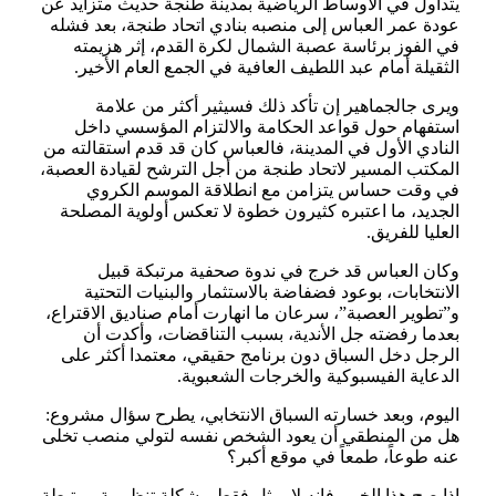
يتداول في الأوساط الرياضية بمدينة طنجة حديث متزايد عن
عودة عمر العباس إلى منصبه بنادي اتحاد طنجة، بعد فشله
في الفوز برئاسة عصبة الشمال لكرة القدم، إثر هزيمته
الثقيلة أمام عبد اللطيف العافية في الجمع العام الأخير.
ويرى جالجماهير إن تأكد ذلك فسيثير أكثر من علامة
استفهام حول قواعد الحكامة والالتزام المؤسسي داخل
النادي الأول في المدينة، فالعباس كان قد قدم استقالته من
المكتب المسير لاتحاد طنجة من أجل الترشح لقيادة العصبة،
في وقت حساس يتزامن مع انطلاقة الموسم الكروي
الجديد، ما اعتبره كثيرون خطوة لا تعكس أولوية المصلحة
العليا للفريق.
وكان العباس قد خرج في ندوة صحفية مرتبكة قبيل
الانتخابات، بوعود فضفاضة بالاستثمار والبنيات التحتية
و”تطوير العصبة”، سرعان ما انهارت أمام صناديق الاقتراع،
بعدما رفضته جل الأندية، بسبب التناقضات، وأكدت أن
الرجل دخل السباق دون برنامج حقيقي، معتمدا أكثر على
الدعاية الفيسبوكية والخرجات الشعبوية.
اليوم، وبعد خسارته السباق الانتخابي، يطرح سؤال مشروع:
هل من المنطقي أن يعود الشخص نفسه لتولي منصب تخلى
عنه طوعاً، طمعاً في موقع أكبر؟
إذا صح هذا الخبر، فإنه لا يمثل فقط مشكلة تنظيمية مرتبطة