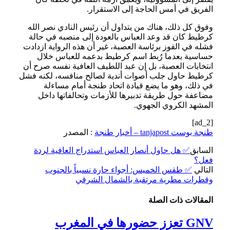
الفريق في أمس الحاجة إلى الاستقرار.
وفوق كل ذلك، هناك من يتداول أن رئيس النادي نصر الله
كرطيط كان قد وعد العباس بالعودة إلى منصبه في حالة
فشله في الفوز برئاسة العصبة، غير أن هذه الرواية ازدادت
حساسية بعدما رُبط اسم كرطيط بدعمه للعباس خلال
انتخابات العصبة، بل إن عبد اللطيف العافية نفسه صرح أن
كرطيط حاول جلب أصوات أندية لصالح منافسه، لكنه فشل
في ذلك، وهو ما يضع قيادة اتحاد طنجة أمام مساءلة
مضاعفة حول طريقة تدبيرها للأزمات وتحالفاتها داخل
المشهد الكروي الجهوي.
[ad_2]
طنجة بوست tanjapost – أخبار طنجة
: المصدر
السابق
✅ هل حاول أنصار العباس استدراج العافية لردة
فعل؟
التالي
✅ طقس الخميس: أجواء حارة نسبياً بالجنوب
وقطرات مطرية مرتقبة بالشمال الشرقي
المقالات
ذات الصلة
GNV تعزز حضورها في المغرب