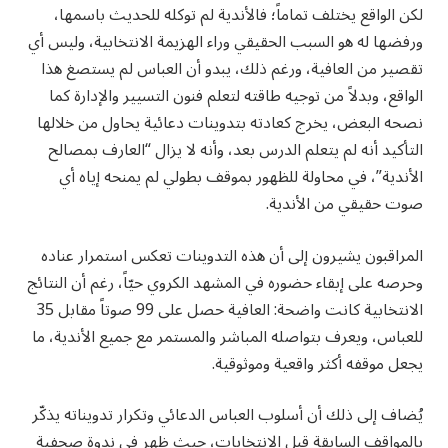
لكن الواقع يختلف تماماً؛ فالأندية لم توكله للحديث باسمها،
ورفضها له هو السبب الحقيقي وراء الهزيمة الانتخابية، وليس أي
تقصير من العافية، ورغم ذلك، يبدو أن العباس لم يستصغ هذا
الواقع، وبدلاً من توجيه طاقته لتعلم فنون التسيير والإدارة كما
نصحه البعض، يخرج كعادته بتدوينات دعائية يحاول من خلالها
التأكيد أنه لم يتعلم الدرس بعد، وأنه لا يزال “العارف بمصالح
الأندية”، في محاولة للظهور بموقف بطولي لم يمنحه إياه أي
صوت حقيقي من الأندية.
المراقبون يشيرون إلى أن هذه التدوينات تعكس استمرار عناده
وحرصه على إبقاء حضوره في المشهد الكروي حيّاً، رغم أن النتائج
الانتخابية كانت واضحة: العافية حصل على 99 صوتاً مقابل 35
للعباس، ويعرف بتواصله المباشر والمستمر مع جميع الأندية، ما
يجعل موقفه أكثر واقعية وموثوقية.
يُضاف إلى ذلك أن أسلوب العباس الدعائي وتكرار تدويناته يذكّر
بالمواقف السابقة قبل الانتخابات، حيث ظهر في ندوة صحفية