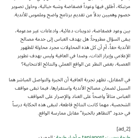
مرتبكة، أطلق فيها وعوداً فضفاضة وشبه خيالية، وحاول تصوير
خصوم وهميين بدلاً من تقديم برنامج واضح وملموس للأندية.
بين وعود فضفاضة، تدوينات دعائية، وادعاءات غير مدعومة،
يبقى السؤال مطروحاً: هل يهدف العباس إلى خدمة مصالح
الأندية حقاً، أم أن كل هذه المحاولات مجرد محاولة للظهور
الإعلامي وإبراز الذات، وضدا في العافية وليس بهدف تطوير
العصبة، بغض النظر عن الواقع العملي والنتائج الانتخابية؟
في المقابل، تظهر تجربة العافية أن الخبرة والتواصل المباشر هما
السبيل لضمان مصالح الأندية واستقرارها، فيما تبقى مواقف
العباس مثالاً واضحاً على العناد والإصرار على المواقف
الشخصية، مهما كانت النتائج قاطعة، لتبقى هذه الحكاية درساً
في حدود “التظاهر بالخبرة” مقابل ممارسة الواقع.
[ad_2]
طنجة بوست tanjapost – أخبار طنجة
: المصدر