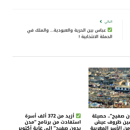
التالي
عباس بين الحرية والعبودية… والملك في
الحملة الانتخابية !
 صفيح”.. حصيلة
أزيد من 372 ألف أسرة
ين ظروف عيش
استفادت من برنامج “مدن
من الأسر المغربية
بدون صفيح” إلى غاية أكتوبر