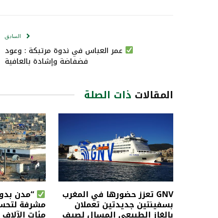
السابق
عمر العباس في ندوة مرتبكة : وعود
فضفاضة وإشادة بالعافية
المقالات
ذات الصلة
GNV تعزز حضورها في المغرب
“مدن بدون
بسفينتين جديدتين تعملان
مشرفة لتحس
بالغاز الطبيعي المسال لصيف
مئات الآلاف 