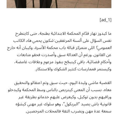
[ad_1]
ما كيدوز نهار قدّام المحكمة الابتدائية بطنجة، حتى كايتطرح
نفس السؤال على ألسنة المرتفقين:
شكون يحمي هاد الكاتب
العمومي؟
اللي متمركز قبالة باب محكمة الأسرة، وكيبان أنه خارج
عن القانون. ورغم أن العدالة سبق وأصدرت فحقو متابعات
وأحكام قضائية، باقي كيتبجّح بنفوذ مزعوم وعلاقات غامضة،
وكيستمر فممارسات كتثير الشكوك والاستنكار.
القضية ماشي وليدة اليوم، حيث سبق وتم اعتقالو والتحقيق
معاه، بسبب أن المعني كيتربص بالناس وسط المحكمة وكيدخلو
وراقيهم بدون توكيل، وكيعرض عليهم خدماتو بطريقة غير
قانونية باش يصيد “البريكول”، وهو سلوك غير مهني كيشوّه
سمعة عدة مهن ويضرب الثقة فالمحلات المرخصين.