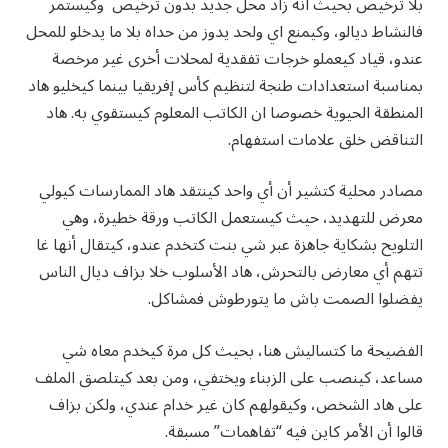
بلا ترخيص بحيث انه زاد محل جديد بدون ترخيص وكيستمر
فالنشاط ديالو، وكيمنع اي ولحد يدوز من حداه بلا ما يدخلو للمحل
عندو، قياد كيعملو خرجات تفقدية لمحلات أخرى غير مرخصة
بمناسبة استعدادات طنجة لتنظيم كأس إفريقيا بينما كيخليو هاد
المنطقة الحيوية خصوصا ان الكاتب المعلوم كيستقوي به. هاد
التناقض خلق علامات استفهام.
مصادر محلية كتشير أن أي واحد كينتقد هاد الممارسات كيولي
معرض للتهديد، حيث كيستعمل الكاتب ورقة خطيرة، وهي
التلويح بشكاية جاهزة عبر شي بنت كتخدم عندو، كيتقال أنها غا
تتهم أي معارض بالتحرش، هاد الأسلوب خلا بزاف ديال الناس
يفضلوا الصمت باش ما يتورطوش فمشاكل.
الفضيحة ما كتساليش هنا، بحيث كل مرة كيخدم معاه شي
مساعد، كينصب على الزبناء ويختفي، ومن بعد كيتلصق الملف
على هاد الشخص، وكيقولهم كان غير خدام عندي، ولكن بزاف
قالوا أن الأمر كاين فيه “تفاهمات” مسبقة.