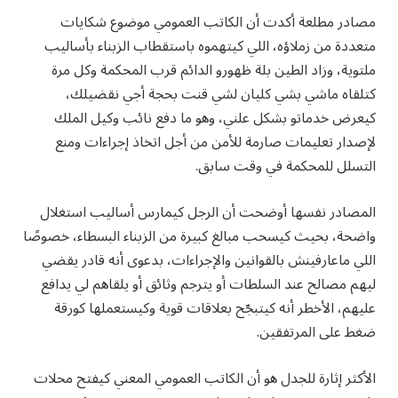
مصادر مطلعة أكدت أن الكاتب العمومي موضوع شكايات
متعددة من زملاؤه، اللي كيتهموه باستقطاب الزبناء بأساليب
ملتوية، وزاد الطين بلة ظهورو الدائم قرب المحكمة وكل مرة
كتلقاه ماشي بشي كليان لشي قنت بحجة أجي نقضيلك،
كيعرض خدماتو بشكل علني، وهو ما دفع نائب وكيل الملك
لإصدار تعليمات صارمة للأمن من أجل اتخاذ إجراءات ومنع
التسلل للمحكمة في وقت سابق.
المصادر نفسها أوضحت أن الرجل كيمارس أساليب استغلال
واضحة، بحيث كيسحب مبالغ كبيرة من الزبناء البسطاء، خصوصًا
اللي ماعارفينش بالقوانين والإجراءات، بدعوى أنه قادر يقضي
ليهم مصالح عند السلطات أو يترجم وثائق أو يلقاهم لي يدافع
عليهم، الأخطر أنه كيتبجّح بعلاقات قوية وكيستعملها كورقة
ضغط على المرتفقين.
الأكثر إثارة للجدل هو أن الكاتب العمومي المعني كيفتح محلات