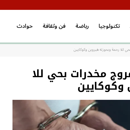
تكنولوجيا
رياضة
فن وثقافة
حوادث
 للا رحمة وبحوزته هيروين وكوكايين
وج مخدرات بحي للا
 وكوكايين