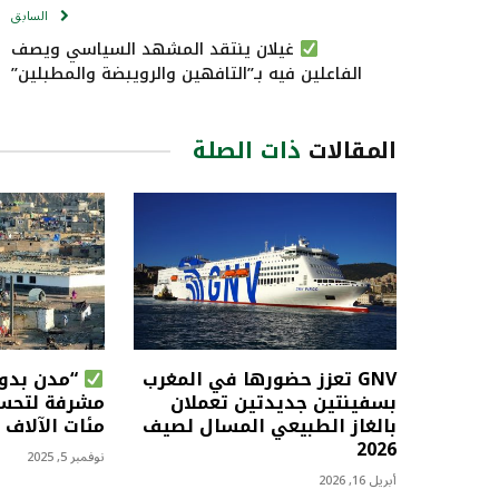
السابق
غيلان ينتقد المشهد السياسي ويصف
الفاعلين فيه بـ”التافهين والرويبضة والمطبلين”
المقالات
ذات الصلة
GNV تعزز حضورها في المغرب
“مدن بدون
بسفينتين جديدتين تعملان
مشرفة لتحس
بالغاز الطبيعي المسال لصيف
مئات الآلاف 
2026
نوفمبر 5, 2025
أبريل 16, 2026