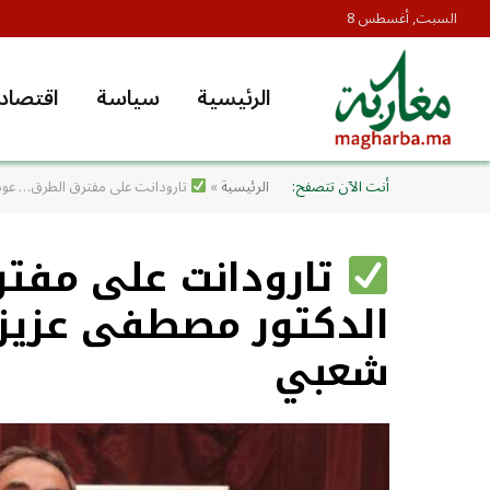
السبت, أغسطس 8
الرئيسية
سياسة
اقتصاد
أنت الآن تتصفح:
الرئيسية
»
تارودانت على مفترق الطرق… عودة
تارودانت على مفت
الدكتور مصطفى عزيز 
شعبي