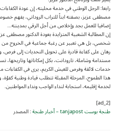
رابعا: الرجل الوطني في خدمة محليته، إن عودة الكفاءات
مصطفى عزيز، بصفته ابناً للتراب الروداني، يفهم خصوصي
إضافيا للعمل بجد وإخلاص من أجل الرقي بمدينته…
إن المطالبة الشعبية المتزايدة بعودة الدكتور مصطفى عز
شخصي، بل هي تعبير عن رغبة جماعية في الخروج من دائرة 
رهان على كفاءة قادرة على تحويل التحديات إلى فرص، وا
مستدامة وشاملة، تارودانت، بكل إمكاناتها وتاريخها، ت
خدمات لائقة وفرص للعيش الكريم، يرى في الكفاءات من 
هذا الطموح، المرحلة المقبلة تتطلب قيادة وطنية كفؤة
لخدمة إقليمه، استجابة لنداء الواجب ونداء المواطنين.
[ad_2]
طنجة بوست tanjapost – أخبار طنجة
: المصدر