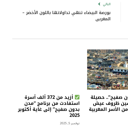
التالي
بورصة البيضاء تنهي تداولاتها باللون الأخضر –
المغربي
 صفيح”.. حصيلة
أزيد من 372 ألف أسرة
ين ظروف عيش
استفادت من برنامج “مدن
من الأسر المغربية
بدون صفيح” إلى غاية أكتوبر
2025
نوفمبر 5, 2025