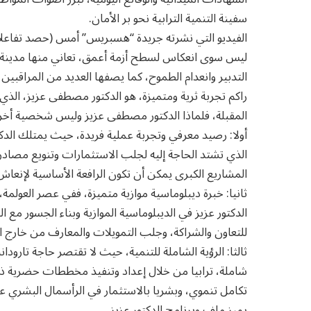
سفينة التنمية الترابية نحو بر الأمان.
الفيديو التي نشرته جريدة “هسبريس” أمس (حصد تفاعلا 
ليس سوى انعكاس لسطح أزمة أعمق، تعاني منها مدينة عر
التدبير وانعدام الطموح، كما يصفها العديد من المراقبي
راكم تجربة ثرية ومتميزة، هو الدكتور مصطفى عزيز، الذي ي
المقبلة، فلماذا الدكتور مصطفى عزيز وليس شخصية أخر
أولا: رصيد معرفي وتجربة عملية فريدة، حيث يمتلك الدك
الذي تشتد الحاجة إليه لجلب الاستثمارات وتنويع مصادر 
المشاريع الكبرى يمكن أن تكون الرافعة الأساسية لإنعاش 
ثانيا: خبرة ديبلوماسية موازية متميزة، ففي عصر العولمة، 
الدكتور عزيز في الديبلوماسية الموازية وبناء الجسور مع ا
للتعاون والشراكة، وجلب التمويلات والمعارف من خارج ا
ثالثا: الرؤية الشاملة للتنمية، حيث لا تقتصر حاجة تارو
شاملة، ترابيا من خلال إعداد وتنفيذ مخططات حضرية ذك
تكامل تنموي، وبشريا بالاستثمار في الرأسمال البشري عبر 
يميز ملف وبرنامج الدكتور عزيز.