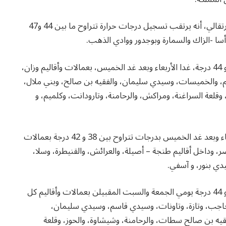
وأوضحت المديرية، في نشرة إنذارية من مستوى يقظة برتقالي، أنه يرتقب تسجيل درجات حرارة تتراوح ما بين 44 و47
أسا -الزاك والسمارة وبوجدور ووادي الذهب.
كما تتوقع المديرية تسجيل درجات حرارة تتراوح بين 42 و 44 درجة، غدا الأربعاء وبعد غد الخميس، بعمالات وأقاليم وزان،
 والخميسات، وسيدي سليمان، والفقيه بن صالح، وبني ملال،
وقلعة السراغنة، ومراكش، والرحامنة، وتارودانت، وكلميم، و
وسيتم، حسب المصدر ذاته، تسجيل موجة حر غدا الأربعاء وبعد غد الخميس بدرجات تتراوح بين 38 و 42 درجة بعمالات
صر، وداخل أقاليم طنجة – أصيلة، والعرائش، والقنيطرة، وسلا،
دي بنور، و آسفي.
كما تتوقع المديرية تسجيل درجات حرارة تتراوح بين 39 و 44 درجة يومي الجمعة والسبت المقبيلن بعمالات وأقاليم كل
اجب، وتازة، وتاونات، وسيدي قاسم، وسيدي سليمان،
فقيه بن صالح سطات، والرحامنة، وشيشاوة، والحوز، وقلعة