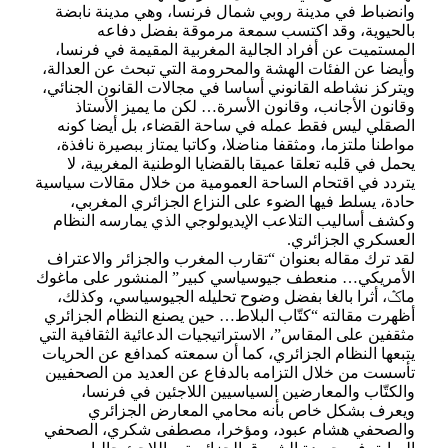
وانضباط في مدينة روبي شمال فرنسا، وهي مدينة نابضة
بالحيوية، وقد اكتسب سمعة مرموقة بفضل دفاعه
المستميت عن أفراد الجالية المغربية المقيمة في فرنسا،
وأيضا عن الفئات الهشة والمحرومة التي تبحث عن العدالة،
ويتركز نشاطه القانوني أساسا في مجالات القانون الجنائي،
وقانون الأجانب، وقانون الأسرة… لكن ما يميز الأستاذ
الصقلي ليس فقط عمله في ساحة القضاء، بل أيضا كونه
مواطنا ملتزما، ومثقفا مناضلا، وكاتبا يمتاز ببصيرة نافذة،
يحمل في قلبه تعلقا عميقا بالقضايا الوطنية المغربية، لا
يتردد في اقتحام الساحة العمومية من خلال مقالات سياسية
حادة، يسلط فيها الضوء على النزاع الجزائري المغربي،
وكشف أساليب التلاعب الإيديولوجي الذي يمارسه النظام
العسكري الجزائري.
لقد ترك مقاله بعنوان “تقارب المغرب والجزائر والاعتراف
الأمريكي… منعطف جيوسياسي كبير” المنشور على ماغوك
ماݣ، أثرا بالغا بفضل وضوح تحليله الجيوسياسي، وكذلك،
أظهرت مقالته “كتّاب البلاط… حين يصنع النظام الجزائري
مثقفين على المقاس”، الاستراتيجيات الدعائية الثقافية التي
يتبعها النظام الجزائري، كما أن سمعته كمدافع عن الحريات
تأسست من خلال التزامه بالدفاع عن العديد من الصحفيين
والكتّاب والمعارضين السياسيين اللاجئين في فرنسا،
ويعرف بشكل خاص بأنه محامي المعارض الجزائري
والصحفي هشام عبود، ومؤخرا، مصطفى شكري، الصحفي