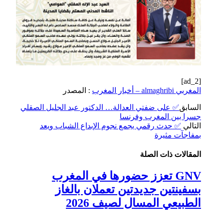
[ad_2]
المغربي almaghribi – أخبار المغرب
: المصدر
السابق
✅ على ضفتي العدالة… الدكتور عبد الجليل الصقلي
جسرا بين المغرب وفرنسا
التالي
✅ حدث رقمي يجمع نجوم الإبداع الشباب ويعد
بمفاجآت مثيرة
المقالات
ذات الصلة
GNV تعزز حضورها في المغرب
بسفينتين جديدتين تعملان بالغاز
الطبيعي المسال لصيف 2026