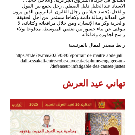
السابق في جريدة الشروق الجزائرية، واللاجئ حاليا…
الاستاذ عبد الجليل دليل الصقلي، رجل يجمع بين القول
والفعل، يُجسد جيلا من رجال القانون الملتزمين الذين يرون
في العدالة رسالة دائمة وكفاحا مستمرا من أجل الحقيقة
والحرية وكرامة الإنسان، ومن خلال مرافعاته وكتاباته، لا
يتوقف عن بناء جسور بين ضفتي المتوسط، مدفوعا بولاء
راسخ لجذوره وقناعاته.
رابط مصدر المقال بالفرنسية
https://fr.le7tv.ma/2025/08/05/portrait-de-maitre-abdeljalil-
dalil-essakali-entre-robe-davocat-et-plume-engagee-un-
defenseur-infatigable-des-causes-justes/
تهاني عيد العرش