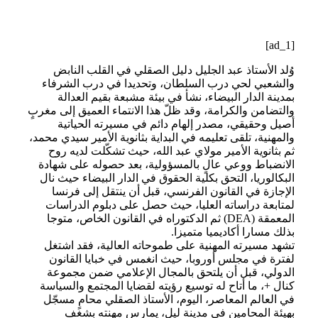
[ad_1]
وُلد الأستاذ عبد الجليل دليل الصقلي في القلب النابض
والشعبي لحي درب السلطان، وتحديدا في درب الشرفاء
بمدينة الدار البيضاء، نشأ في بيئة مشبعة بقيم العدالة
والتضامن والكرامة، وقد ظلّ هذا الانتماء العميق إلى مغربٍ
أصيل وحقيقي، مصدر إلهام دائم في مسيرته الحياتية
والمهنية، تلقى تعليمه في البداية بثانوية الأمير سيدي محمد،
ثم بثانوية الأمير مولاي عبد الله، حيث تشكّلت لديه روح
الانضباط ووعي عالٍ بالمسؤولية، بعد حصوله على شهادة
البكالوريا، التحق بكلية الحقوق في الدار البيضاء حيث نال
الإجازة في القانون الفرنسي، قبل أن ينتقل إلى فرنسا
لمتابعة دراساته العليا، حيث حصل على دبلوم الدراسات
المعمقة (DEA) ثم الدكتوراه في القانون الخاص، متوجا
بذلك مسارا أكاديميا متميزا.
تشهد مسيرته المهنية على طموحاته العالية، فقد اشتغل
لفترة في مجلس أوروبا، حيث انغمس في خبايا القانون
الدولي، قبل أن يلتحق بالمجال الإعلامي ضمن مجموعة
كنال +، ما أتاح له توسيع رؤيته لقضايا المجتمع والسياسة
في العالم المعاصر، اليوم، الأستاذ الصقلي محامٍ مسجّل
بهيئة المحامين في مدينة ليل، يمارس مهنته بشغف