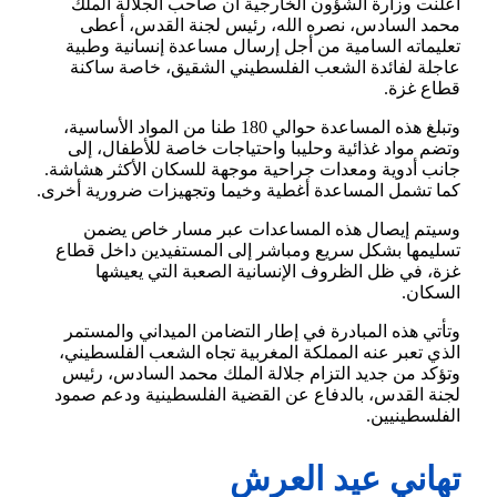
أعلنت وزارة الشؤون الخارجية أن صاحب الجلالة الملك
محمد السادس، نصره الله، رئيس لجنة القدس، أعطى
تعليماته السامية من أجل إرسال مساعدة إنسانية وطبية
عاجلة لفائدة الشعب الفلسطيني الشقيق، خاصة ساكنة
قطاع غزة.
وتبلغ هذه المساعدة حوالي 180 طنا من المواد الأساسية،
وتضم مواد غذائية وحليبا واحتياجات خاصة للأطفال، إلى
جانب أدوية ومعدات جراحية موجهة للسكان الأكثر هشاشة.
كما تشمل المساعدة أغطية وخيما وتجهيزات ضرورية أخرى.
وسيتم إيصال هذه المساعدات عبر مسار خاص يضمن
تسليمها بشكل سريع ومباشر إلى المستفيدين داخل قطاع
غزة، في ظل الظروف الإنسانية الصعبة التي يعيشها
السكان.
وتأتي هذه المبادرة في إطار التضامن الميداني والمستمر
الذي تعبر عنه المملكة المغربية تجاه الشعب الفلسطيني،
وتؤكد من جديد التزام جلالة الملك محمد السادس، رئيس
لجنة القدس، بالدفاع عن القضية الفلسطينية ودعم صمود
الفلسطينيين.
تهاني عيد العرش