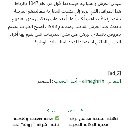
عيدي العرش والشباب، حيث بدأ لأول مرة عام 1947 بالرباط.
هذا الطواف، الذي يرمز إلى تشبث المغاربة بتقاليدهم العريقة،
يشهد إقبالاً جماهيرياً كبيراً عاماً بعد عام، ويعكس مدى تعلقهم
بحدث عيد العرش المجيد. ومنذ عام 1993، أصبح الطواف يختتم
بعروض بالسلاح، تبرهن على مدى التدريبات التي يقوم بها أفراد
الحرس الملكي استعداداً لهذه المناسبات الوطنية.
[ad_2]
المغربي almaghribi – أخبار المغرب
: المصدر
السابق
التالي
تهنئة السيدة محاسن بركة،
خدمة ضعيفة وتغطية
مديرة الوكالة الحضرية
غائبة.. شركة “أورونج” تحت