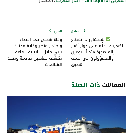
المغربي almaghribi – أخبار المغرب
: المصدر
السابق
التالي
شفشاون.. انقطاع
وفاة شخص بعد اعتداء
الكهرباء يجثُم على دوار أغبار
واحتجاز عنصر وقاية مدنية
بالمنصورة منذ أسبوعين
ببني ملال.. النيابة العامة
والمسؤولون في صمت
تكشف تفاصيل صادمة وتفنّد
مُطبق
الشائعات
المقالات
ذات الصلة