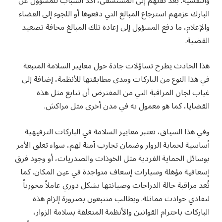
والنفسية. بعد نقلهم إلى المستشفى، أكد الشباب للمسؤول عن
البارك عزمهم استرجاع المبالغ التي دفعوها أو اللجوء إلى القضاء
والإعلام، ما دفع المسؤول إلى إعادة تلك المبالغ مخافة تصعيد
القضية.
هذا الحادث يطرح تساؤلات جادة حول معايير السلامة المتبعة
في هذا النوع من الباركات ومدى مطابقتها للأنظمة، إضافة إلى
غياب لجان المراقبة التي من المفترض أن تتابع مثل هذه
القضايا، كما هو معمول به في مدن أخرى مثل مراكش.
وفي هذا السياق، تعتبر معايير السلامة في الباركات الترفيهية
أساسية لحماية الزوار وضمان تجارب آمنة لهم، سواء تعلق الأمر
بوسائل الحماية الفردية مثل الخوذات والصدريات، أو وجود فرق
إسعافية مؤهلة وسيارات إسعاف متواجدة في عين المكان. كما
تُعد مراقبة حالة الدراجات وصيانتها بشكل دوري عاملاً محورياً
لتفادي حوادث مماثلة. ويطالب متتبعون بضرورة إلزام هذه
الباركات باحترام القوانين والأنظمة المتعلقة بسلامة الزوار،